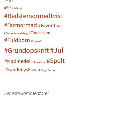
#5:2
#200kcal
ostej – juleudgave
#Bedstemormedtvist
 sild i lage
#Farmormad
#Favorit
#Fest
#Flødeskum
#Fjernehimmelstrøg
#Fuldkorn
#Glutenfri
#Jul
#Grundopskrift
#Spelt
#Madmedøl
#Skovogkrat
#Sønderjysk
200kcal
Frugt
Surdej
Seneste kommentarer