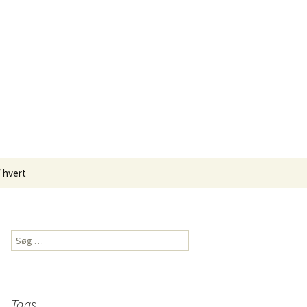
æ, grønt fra have og natur,
Søg
f hvert
efter:
blomsdrik
elavet Rullepølse
Søg
efter:
ans
dister –
Tags
elavet