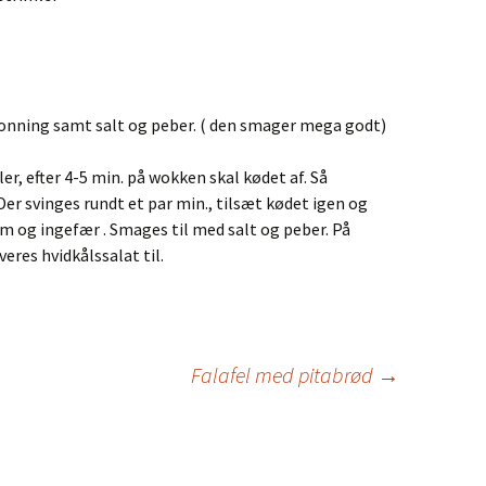
hindbærflødesskum
Pitabrød af speltmel
Rikkes gulerodskage
Speltboller
Sønderjysk
rugbrødslagkage
 honning samt salt og peber. ( den smager mega godt)
Speltboller (2) med Surdej
Æbleskiver med
r, efter 4-5 min. på wokken skal kødet af. Så
Søndagsboller 32 stk
kærnemælk – ca. 35 stk.
Der svinges rundt et par min., tilsæt kødet igen og
 og ingefær . Smages til med salt og peber. På
Hjemmelavede kiks
res hvidkålssalat til.
Falafel med pitabrød
→