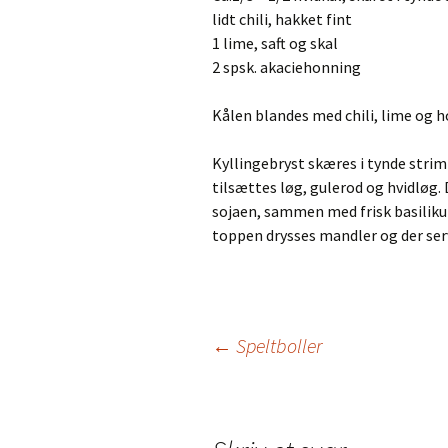
lidt chili, hakket fint
1 lime, saft og skal
2 spsk. akaciehonning
Kålen blandes med chili, lime og
Kyllingebryst skæres i tynde strimle
tilsættes løg, gulerod og hvidløg. 
sojaen, sammen med frisk basilikum
toppen drysses mandler og der serve
Indlægsnavigation
←
Speltboller