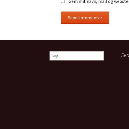
Gem mit navn, mail og websted
Søg
Sen
efter: