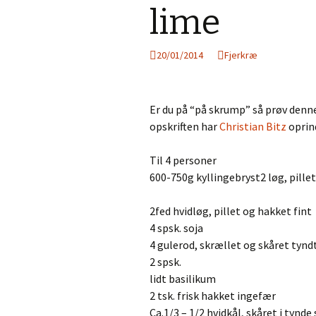
lime
G
c
20/01/2014
Fjerkræ
Er du på “på skrump” så prøv denne
opskriften har
Christian Bitz
oprind
s
Til 4 personer
600-750g kyllingebryst2 løg, pillet 
2fed hvidløg, pillet og hakket fint
4 spsk. soja
4 gulerod, skrællet og skåret tynd
2 spsk.
lidt basilikum
2 tsk. frisk hakket ingefær
Ca.1/3 – 1/2 hvidkål, skåret i tynde