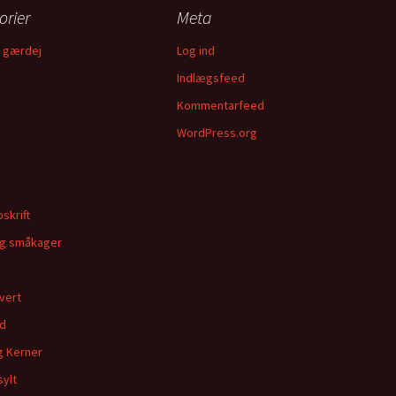
orier
Meta
 gærdej
Log ind
Indlægsfeed
Kommentarfeed
WordPress.org
skrift
og småkager
hvert
d
g Kerner
sylt