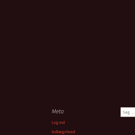
Meta
Søg
efter:
Log ind
Indlægsfeed