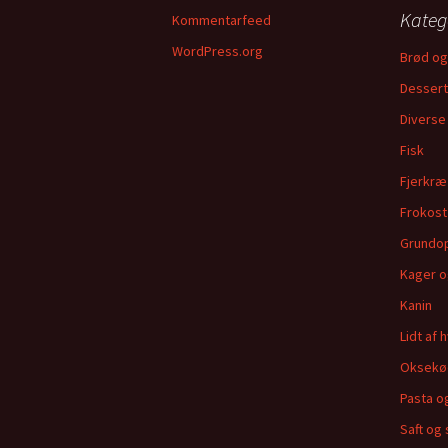
Kateg
Kommentarfeed
WordPress.org
Brød og
Dessert
Diverse
Fisk
Fjerkræ
Frokost
Grundop
Kager 
Kanin
Lidt af 
Oksekø
Pasta o
Saft og 