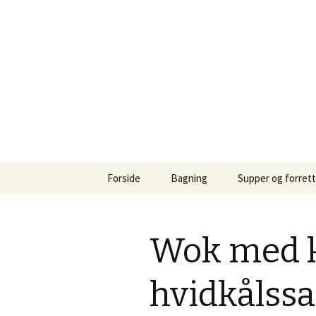
Smithefar
Fra bur til bord – Opskrifter o
gerne på grill….. og med "Morm
Hop
Forside
Bagning
Supper og forrett
til
indhold
Brød og gærdej
Supper
Wok med k
Finerer gærdeje
Kager
hvidkålssa
Småkager