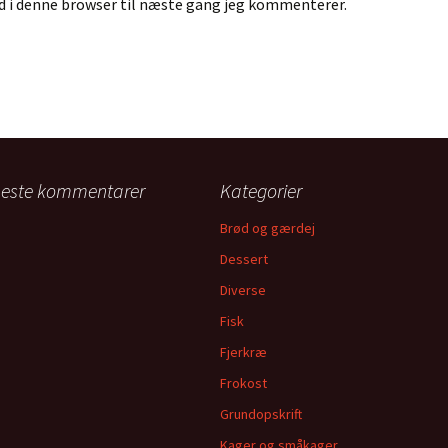
 i denne browser til næste gang jeg kommenterer.
este kommentarer
Kategorier
Brød og gærdej
Dessert
Diverse
Fisk
Fjerkræ
Frokost
Grundopskrift
Kager og småkager